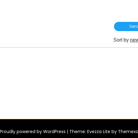
Sort by
new
Proudly powered by
WordPress
|
Theme: Evezza Lite by
Themex