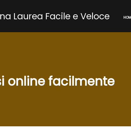
a Laurea Facile e Veloce
HOM
 online facilmente