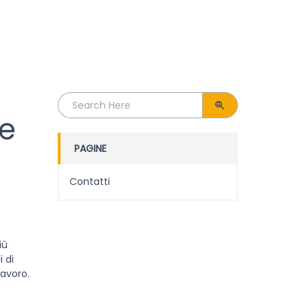
Search
for:
ze
PAGINE
Contatti
iù
 di
lavoro.