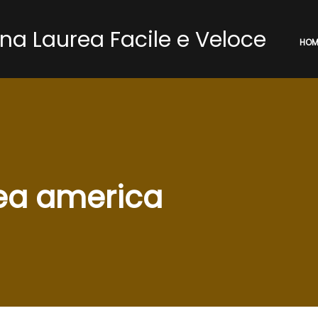
a Laurea Facile e Veloce
HOM
ea america